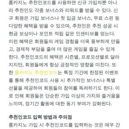
룸카지노 추천인코드를 사용하면 신규 가입자뿐 아니
라 추천인도 각종 보너스와 리워드를 받을 수 있다. 신
규 회원은 가입 보너스나 첫 입금 보너스, 무료 스핀 등
다양한 혜택을 받을 수 있으며, 추천인은 추천 성공 시
현금 보상이나 포인트 적립 같은 인센티브를 얻는다.
이런 혜택은 회원들의 게임 경험을 더욱 풍부하게 만들
고, 경제적 부담을 줄여 더 많은 게임을 즐길 수 있게
한다. 추천인코드의 혜택은 시즌별, 프로모션별로 달라
지지만, 회원들에게 항상 긍정적인 영향을 미친다. 또
한
룸카지노 추천인코드
는 특정 기간에 한정된 이벤트
를 통해 추천인코드 사용 시 추가적인 보너스나 특별
선물을 제공하여 회원들의 참여를 독려하기도 한다. 이
로 인해 회원들은 단순한 가입 이상의 가치와 즐거움을
느끼며, 장기간 활동에 대한 동기 부여가 강화된다.
추천인코드 입력 방법과 주의점
룸카지노 가입 시 추천인코드를 입력하는 것은 매우 간