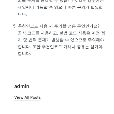
의해 문제를 해결할 수 있습니다. 일부 경우에는
재입력이 가능할 수 있으니 빠른 문의가 필요합
니다.
추천인코드 사용 시 주의할 점은 무엇인가요?
공식 코드를 사용하고, 불법 코드 사용은 계정 정
지 및 법적 문제가 발생할 수 있으므로 주의해야
합니다. 또한 추천인코드 거래나 공유는 삼가야
합니다.
admin
View All Posts