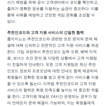
사기 예방을 위해 공식 고객센터에서 코드를 확인하고,
출처가 명확한 정보를 이용하는 습관이 중요하다. 이를
통해 피해를 예방하고 건전한 게임 문화를 조성할 수
있다.
추천인코드와 고객 지원 서비스의 긴밀한 협력
룸카지노는 추천인코드와 관련한 모든 문의와 문제 해
결에 대해 신속하고 전문적인 고객 지원 서비스를 제공
한다. 가입 과정에서 추천인코드 입력 오류, 혜택 미적
용, 보너스 조건 문의 등 다양한 상황에서 고객 지원팀
이 친절하게 안내한다. 또한 고객 지원팀은 최신 추천
인코드 정보와 프로모션에 대한 안내도 함께 제공하여
회원들이 정확한 정보를 받고 문제 없이 서비스를 이용
할 수 있도록 돕는다. 이처럼 추천인코드와 고객 지원
서비스의 협력은 회원 만족도를 높이는 데 중요한 역할
을 한다. 고객지원 채널은 24시간 운영되는 경우가 많
아 언제든지 문제 해결이 가능하며, 이는 회원들에게