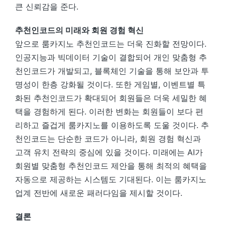
큰 신뢰감을 준다.
추천인코드의 미래와 회원 경험 혁신
앞으로 룸카지노 추천인코드는 더욱 진화할 전망이다.
인공지능과 빅데이터 기술이 결합되어 개인 맞춤형 추
천인코드가 개발되고, 블록체인 기술을 통해 보안과 투
명성이 한층 강화될 것이다. 또한 게임별, 이벤트별 특
화된 추천인코드가 확대되어 회원들은 더욱 세밀한 혜
택을 경험하게 된다. 이러한 변화는 회원들이 보다 편
리하고 즐겁게 룸카지노를 이용하도록 도울 것이다. 추
천인코드는 단순한 코드가 아니라, 회원 경험 혁신과
고객 유치 전략의 중심에 있을 것이다. 미래에는 AI가
회원별 맞춤형 추천인코드 제안을 통해 최적의 혜택을
자동으로 제공하는 시스템도 기대된다. 이는 룸카지노
업계 전반에 새로운 패러다임을 제시할 것이다.
결론