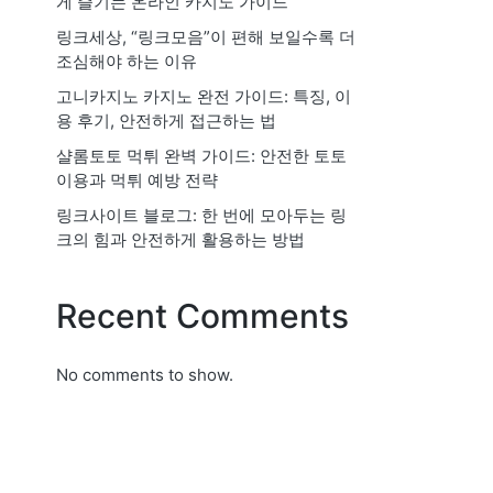
게 즐기는 온라인 카지노 가이드
링크세상, “링크모음”이 편해 보일수록 더
조심해야 하는 이유
고니카지노 카지노 완전 가이드: 특징, 이
용 후기, 안전하게 접근하는 법
샬롬토토 먹튀 완벽 가이드: 안전한 토토
이용과 먹튀 예방 전략
링크사이트 블로그: 한 번에 모아두는 링
크의 힘과 안전하게 활용하는 방법
Recent Comments
No comments to show.