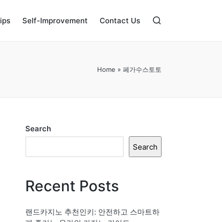
ips
Self-Improvement
Contact Us
Home
»
페가수스토토
Search
Search
Recent Posts
랜드카지노 추천인키: 안전하고 스마트하