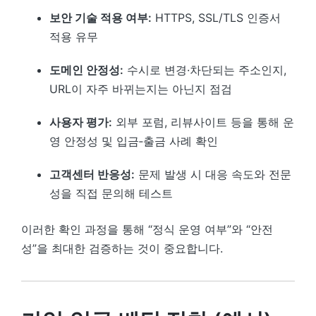
보안 기술 적용 여부:
HTTPS, SSL/TLS 인증서
적용 유무
도메인 안정성:
수시로 변경·차단되는 주소인지,
URL이 자주 바뀌는지는 아닌지 점검
사용자 평가:
외부 포럼, 리뷰사이트 등을 통해 운
영 안정성 및 입금‑출금 사례 확인
고객센터 반응성:
문제 발생 시 대응 속도와 전문
성을 직접 문의해 테스트
이러한 확인 과정을 통해 “정식 운영 여부”와 “안전
성”을 최대한 검증하는 것이 중요합니다.