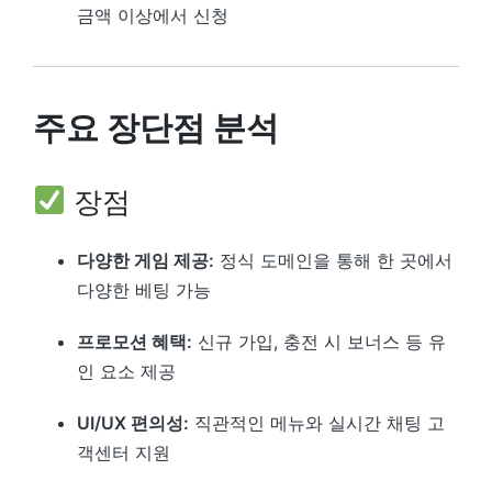
금액 이상에서 신청
주요 장단점 분석
장점
다양한 게임 제공:
정식 도메인을 통해 한 곳에서
다양한 베팅 가능
프로모션 혜택:
신규 가입, 충전 시 보너스 등 유
인 요소 제공
UI/UX 편의성:
직관적인 메뉴와 실시간 채팅 고
객센터 지원