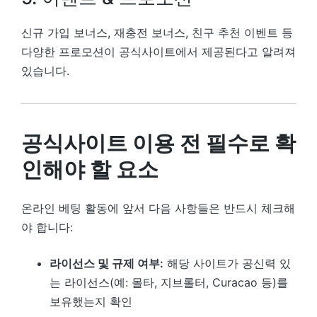
신규 가입 보너스, 재충전 보너스, 친구 추천 이벤트 등
다양한 프로모션이 공식사이트에서 제공된다고 알려져
있습니다.
공식사이트 이용 전 필수로 확
인해야 할 요소
온라인 베팅 활동에 앞서 다음 사항들은 반드시 체크해
야 합니다:
라이선스 및 규제 여부:
해당 사이트가 공신력 있
는 라이선스(예: 몰타, 지브롤터, Curacao 등)를
보유했는지 확인