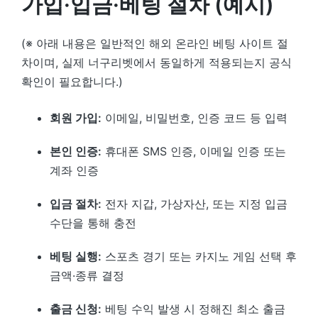
가입·입금·베팅 절차 (예시)
(※ 아래 내용은 일반적인 해외 온라인 베팅 사이트 절
차이며, 실제 너구리벳에서 동일하게 적용되는지 공식
확인이 필요합니다.)
회원 가입:
이메일, 비밀번호, 인증 코드 등 입력
본인 인증:
휴대폰 SMS 인증, 이메일 인증 또는
계좌 인증
입금 절차:
전자 지갑, 가상자산, 또는 지정 입금
수단을 통해 충전
베팅 실행:
스포츠 경기 또는 카지노 게임 선택 후
금액·종류 결정
출금 신청:
베팅 수익 발생 시 정해진 최소 출금