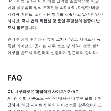
“너구리벳 공식사이트”라는 단어는 일반적으로 해당
베팅 플랫폼의 정식 도메인을 의미하며, 다양한 베팅
게임과 이벤트, 고객지원 체계를 갖췄다고 알려져 있긴
하지만,
국내 법적 위험성 및 운영 투명성의 검증이 반
드시 필요
합니다.
인터넷 상의 후기와 리뷰에 그치지 않고, 사이트가 등
록된 라이선스, 공개된 재무 정보 및 제3자 검증 절차
여부를 반드시 확인하며 신중하게 접근해야 합니다.
FAQ
Q1. 너구리벳은 합법적인 사이트인가요?
A1. 한국 법 기준으로 온라인 베팅은 대부분 불법에 해
당하며, 해당 사이트가 해외 라이선스를 갖추었더라도