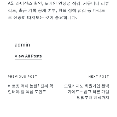
A5. 라이선스 확인, 도메인 안정성 점검, 커뮤니티 리뷰
검토, 출금 기록 공개 여부, 환불 정책 점검 등 다각도
로 신중히 따져보는 것이 중요합니다.
admin
View All Posts
Post
PREVIOUS POST
NEXT POST
바로벳 먹튀 논란? 진짜 확
모델카지노 회원가입 완벽
navigation
인해야 할 핵심 포인트
가이드 – 쉽고 빠른 가입
방법부터 혜택까지