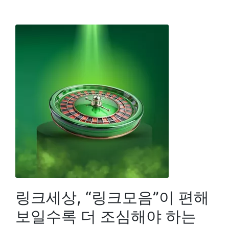
링크세상, “링크모음”이 편해
보일수록 더 조심해야 하는