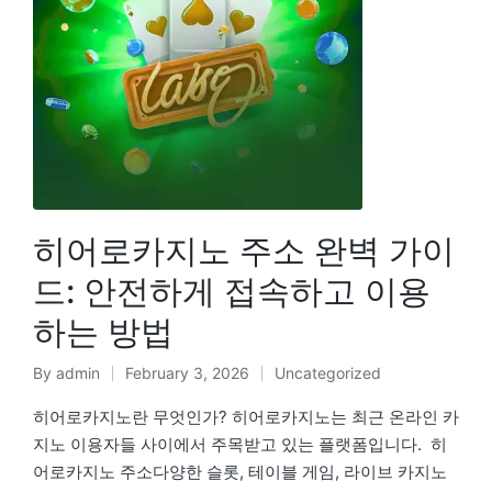
히어로카지노 주소 완벽 가이
드: 안전하게 접속하고 이용
하는 방법
By
admin
February 3, 2026
Uncategorized
Posted
Posted
by
in
히어로카지노란 무엇인가? 히어로카지노는 최근 온라인 카
지노 이용자들 사이에서 주목받고 있는 플랫폼입니다. 히
어로카지노 주소다양한 슬롯, 테이블 게임, 라이브 카지노