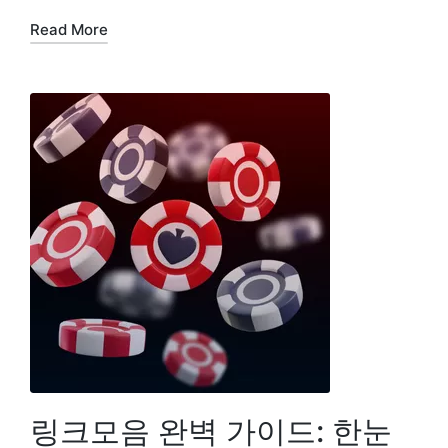
Read More
링크모음 완벽 가이드: 한눈