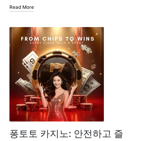
Read More
퐁토토 카지노: 안전하고 즐