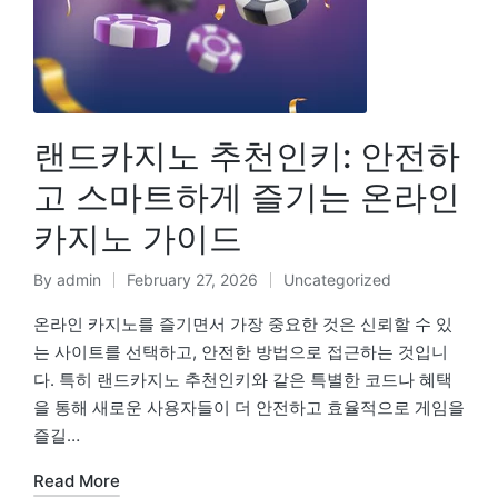
랜드카지노 추천인키: 안전하
고 스마트하게 즐기는 온라인
카지노 가이드
By
admin
February 27, 2026
Uncategorized
Posted
Posted
by
in
온라인 카지노를 즐기면서 가장 중요한 것은 신뢰할 수 있
는 사이트를 선택하고, 안전한 방법으로 접근하는 것입니
다. 특히 랜드카지노 추천인키와 같은 특별한 코드나 혜택
을 통해 새로운 사용자들이 더 안전하고 효율적으로 게임을
즐길…
Read More