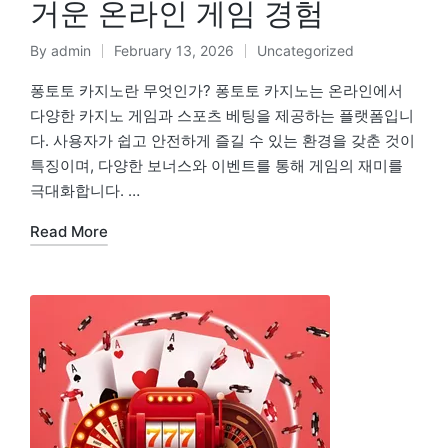
거운 온라인 게임 경험
By
admin
February 13, 2026
Uncategorized
Posted
Posted
by
in
퐁토토 카지노란 무엇인가? 퐁토토 카지노는 온라인에서
다양한 카지노 게임과 스포츠 베팅을 제공하는 플랫폼입니
다. 사용자가 쉽고 안전하게 즐길 수 있는 환경을 갖춘 것이
특징이며, 다양한 보너스와 이벤트를 통해 게임의 재미를
극대화합니다. …
Read More