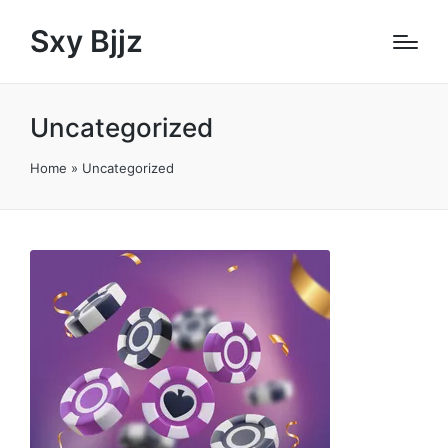
Sxy Bjjz
Uncategorized
Home
»
Uncategorized