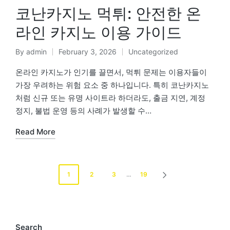
코난카지노 먹튀: 안전한 온
라인 카지노 이용 가이드
By
admin
February 3, 2026
Uncategorized
Posted
Posted
by
in
온라인 카지노가 인기를 끌면서, 먹튀 문제는 이용자들이
가장 우려하는 위험 요소 중 하나입니다. 특히 코난카지노
처럼 신규 또는 유명 사이트라 하더라도, 출금 지연, 계정
정지, 불법 운영 등의 사례가 발생할 수…
Read More
Posts
1
2
3
…
19
NEXT
pagination
PAGE
Search