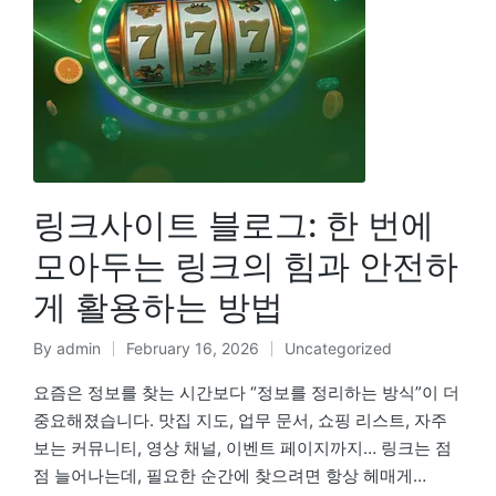
링크사이트 블로그: 한 번에
모아두는 링크의 힘과 안전하
게 활용하는 방법
By
admin
February 16, 2026
Uncategorized
Posted
Posted
by
in
요즘은 정보를 찾는 시간보다 “정보를 정리하는 방식”이 더
중요해졌습니다. 맛집 지도, 업무 문서, 쇼핑 리스트, 자주
보는 커뮤니티, 영상 채널, 이벤트 페이지까지… 링크는 점
점 늘어나는데, 필요한 순간에 찾으려면 항상 헤매게…