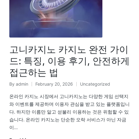
고니카지노 카지노 완전 가이
드: 특징, 이용 후기, 안전하게
접근하는 법
By
admin
February 20, 2026
Uncategorized
Posted
Posted
by
in
온라인 카지노 시장에서 고니카지노는 다양한 게임 선택지
와 이벤트를 제공하며 이용자 관심을 받고 있는 플랫폼입니
다. 하지만 이름만 알고 섣불리 이용하는 것은 위험할 수 있
습니다. 온라인 카지노는 단순한 오락 서비스가 아닌 자금
이…