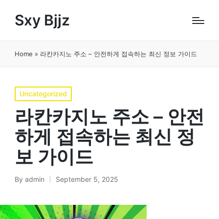
Sxy Bjjz
Home
»
라칸카지노 주소 – 안전하게 접속하는 최신 정보 가이드
Posted
Uncategorized
in
라칸카지노 주소 – 안전
하게 접속하는 최신 정
보 가이드
By
admin
September 5, 2025
Posted
by