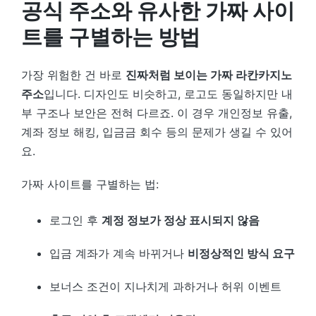
공식 주소와 유사한 가짜 사이
트를 구별하는 방법
가장 위험한 건 바로
진짜처럼 보이는 가짜 라칸카지노
주소
입니다. 디자인도 비슷하고, 로고도 동일하지만 내
부 구조나 보안은 전혀 다르죠. 이 경우 개인정보 유출,
계좌 정보 해킹, 입금금 회수 등의 문제가 생길 수 있어
요.
가짜 사이트를 구별하는 법:
로그인 후
계정 정보가 정상 표시되지 않음
입금 계좌가 계속 바뀌거나
비정상적인 방식 요구
보너스 조건이 지나치게 과하거나 허위 이벤트