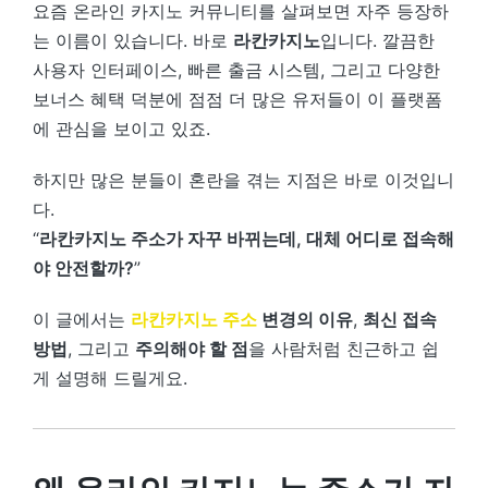
요즘 온라인 카지노 커뮤니티를 살펴보면 자주 등장하
는 이름이 있습니다. 바로
라칸카지노
입니다. 깔끔한
사용자 인터페이스, 빠른 출금 시스템, 그리고 다양한
보너스 혜택 덕분에 점점 더 많은 유저들이 이 플랫폼
에 관심을 보이고 있죠.
하지만 많은 분들이 혼란을 겪는 지점은 바로 이것입니
다.
“
라칸카지노 주소가 자꾸 바뀌는데, 대체 어디로 접속해
야 안전할까?
”
이 글에서는
라칸카지노 주소
변경의 이유
,
최신 접속
방법
, 그리고
주의해야 할 점
을 사람처럼 친근하고 쉽
게 설명해 드릴게요.