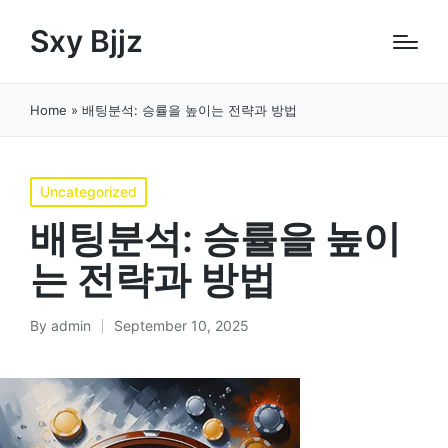
Sxy Bjjz
Home
»
배팅분석: 승률을 높이는 전략과 방법
Posted
Uncategorized
in
배팅분석: 승률을 높이
는 전략과 방법
By
admin
September 10, 2025
Posted
by