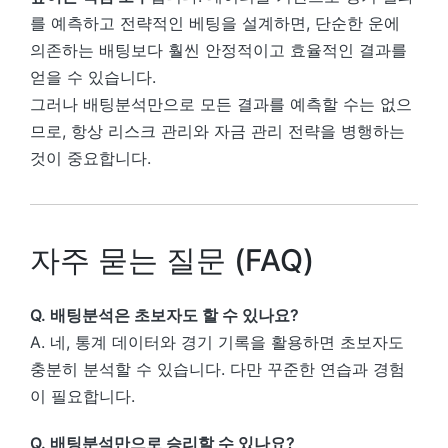
를 예측하고 전략적인 베팅을 설계하면, 단순한 운에
의존하는 배팅보다 훨씬 안정적이고 효율적인 결과를
얻을 수 있습니다.
그러나 배팅분석만으로 모든 결과를 예측할 수는 없으
므로, 항상 리스크 관리와 자금 관리 전략을 병행하는
것이 중요합니다.
자주 묻는 질문 (FAQ)
Q. 배팅분석은 초보자도 할 수 있나요?
A. 네, 통계 데이터와 경기 기록을 활용하면 초보자도
충분히 분석할 수 있습니다. 다만 꾸준한 연습과 경험
이 필요합니다.
Q. 배팅분석만으로 승리할 수 있나요?