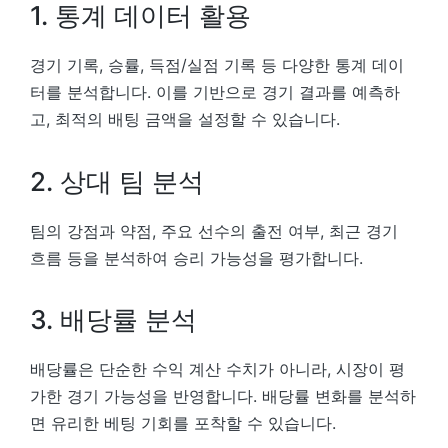
1. 통계 데이터 활용
경기 기록, 승률, 득점/실점 기록 등 다양한 통계 데이
터를 분석합니다. 이를 기반으로 경기 결과를 예측하
고, 최적의 배팅 금액을 설정할 수 있습니다.
2. 상대 팀 분석
팀의 강점과 약점, 주요 선수의 출전 여부, 최근 경기
흐름 등을 분석하여 승리 가능성을 평가합니다.
3. 배당률 분석
배당률은 단순한 수익 계산 수치가 아니라, 시장이 평
가한 경기 가능성을 반영합니다. 배당률 변화를 분석하
면 유리한 베팅 기회를 포착할 수 있습니다.