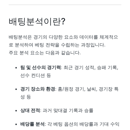
배팅분석이란?
배팅분석은 경기의 다양한 요소와 데이터를 체계적으
로 분석하여 베팅 전략을 수립하는 과정입니다.
주요 분석 요소는 다음과 같습니다.
팀 및 선수의 경기력
: 최근 경기 성적, 승패 기록,
선수 컨디션 등
경기 장소와 환경
: 홈/원정 경기, 날씨, 경기장 특
성 등
상대 전적
: 과거 맞대결 기록과 승률
배당률 분석
: 각 베팅 옵션의 배당률과 기대 수익