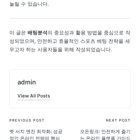
늘릴 수 있습니다.
이 글은
배팅분석
의 중요성과 활용 방법을 중심으로 작
성되었으며, 안전하고 효율적인 스포츠 베팅 전략을 세
우고자 하는 사용자들을 위해 작성되었습니다.
admin
View All Posts
Post
PREVIOUS POST
NEXT POST
벳 서치 엔진 최적화: 성공
모든링크: 안전하게 즐기
navigation
적인 온라인 전략의 핵심
는 온라인 플랫폼 가이드