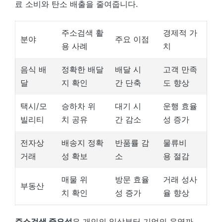
료 소비와 탄소 배출을 줄여줍니다.
주소검색 활
경제적 가
분야
주요 이점
용 사례
치
음식 배
정확한 배달
배달 시
고객 만족
달
지 확인
간 단축
도 향상
택시/모
승하차 위
대기 시
운행 효율
빌리티
치 공유
간 감소
성 증가
전자상
배송지 정확
반품률 감
물류비
거래
성 확보
소
용 절감
매물 위
방문 효율
거래 성사
부동산
치 확인
성 증가
율 향상
주소검색 중요성
은 개인의 일상부터 기업의 운영까