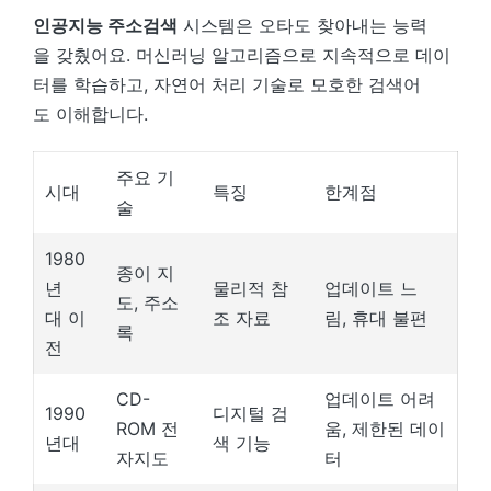
인공지능 주소검색
시스템은 오타도 찾아내는 능력
을 갖췄어요. 머신러닝 알고리즘으로 지속적으로 데이
터를 학습하고, 자연어 처리 기술로 모호한 검색어
도 이해합니다.
주요 기
시대
특징
한계점
술
1980
종이 지
년
물리적 참
업데이트 느
도, 주소
대 이
조 자료
림, 휴대 불편
록
전
CD-
업데이트 어려
1990
디지털 검
ROM 전
움, 제한된 데이
년대
색 기능
자지도
터