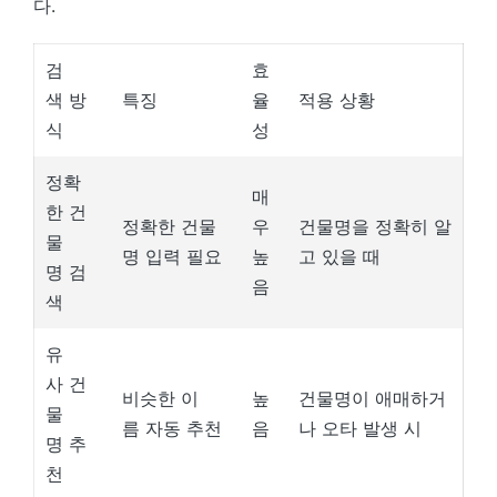
다.
검
효
색 방
특징
율
적용 상황
식
성
정확
매
한 건
정확한 건물
우
건물명을 정확히 알
물
명 입력 필요
높
고 있을 때
명 검
음
색
유
사 건
비슷한 이
높
건물명이 애매하거
물
름 자동 추천
음
나 오타 발생 시
명 추
천