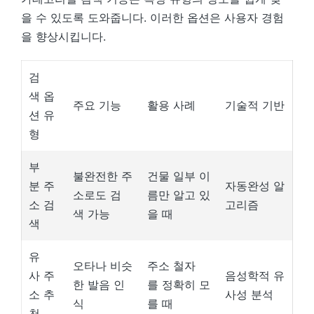
을 수 있도록 도와줍니다. 이러한 옵션은 사용자 경험
을 향상시킵니다.
검
색 옵
주요 기능
활용 사례
기술적 기반
션 유
형
부
불완전한 주
건물 일부 이
분 주
자동완성 알
소로도 검
름만 알고 있
소 검
고리즘
색 가능
을 때
색
유
오타나 비슷
주소 철자
사 주
음성학적 유
한 발음 인
를 정확히 모
소 추
사성 분석
식
를 때
천