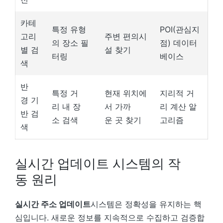
카테
특정 유형
POI(관심지
고리
주변 편의시
의 장소 필
점) 데이터
별 검
설 찾기
터링
베이스
색
반
특정 거
현재 위치에
지리적 거
경 기
리 내 장
서 가까
리 계산 알
반 검
소 검색
운 곳 찾기
고리즘
색
실시간 업데이트 시스템의 작
동 원리
실시간 주소 업데이트
시스템은 정확성을 유지하는 핵
심입니다. 새로운 정보를 지속적으로 수집하고 검증합