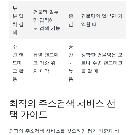
부
건물명 일부
분 일
중
건물명의 일부만 기
만 입력해
치 검
간
억할 때
도 검색 가능
색
주
중
변 랜
유명 랜드마
간
정확한 건물명은 모
드마
크 기준 위
~
르나 주변 랜드마크
크 활
치 파악
높
를 알 때
용
음
최적의 주소검색 서비스 선
택 가이드
최적의 주소검색 서비스를 찾으려면 평가 기준과 비