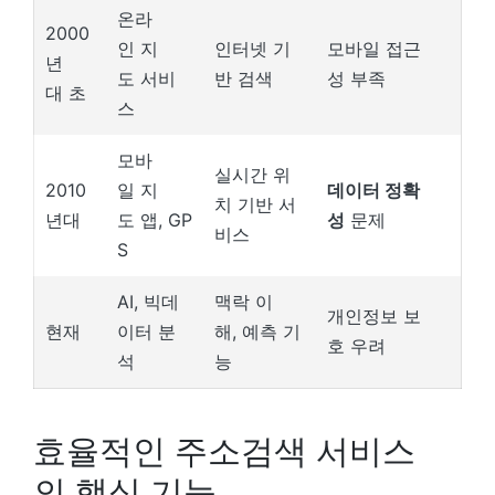
온라
2000
인 지
인터넷 기
모바일 접근
년
도 서비
반 검색
성 부족
대 초
스
모바
실시간 위
2010
일 지
데이터 정확
치 기반 서
년대
도 앱, GP
성
문제
비스
S
AI, 빅데
맥락 이
개인정보 보
현재
이터 분
해, 예측 기
호 우려
석
능
효율적인 주소검색 서비스
의 핵심 기능