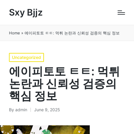
Sxy Bjjz
Home
»
에이피토토 ㅌㅌ: 먹튀 논란과 신뢰성 검증의 핵심 정보
Posted
Uncategorized
in
에이피토토 ㅌㅌ: 먹튀
논란과 신뢰성 검증의
핵심 정보
By
admin
June 9, 2025
Posted
by