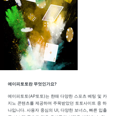
에이피토토란 무엇인가요?
에이피토토(AP토토)는 한때 다양한 스포츠 베팅 및 카
지노 콘텐츠를 제공하며 주목받았던 토토사이트 중 하
나입니다. 사용자 중심의 UI, 다양한 보너스, 빠른 입출