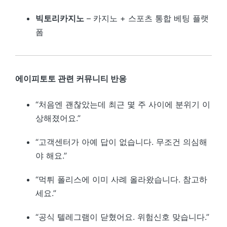
빅토리카지노
– 카지노 + 스포츠 통합 베팅 플랫
폼
에이피토토 관련 커뮤니티 반응
“처음엔 괜찮았는데 최근 몇 주 사이에 분위기 이
상해졌어요.”
“고객센터가 아예 답이 없습니다. 무조건 의심해
야 해요.”
“먹튀 폴리스에 이미 사례 올라왔습니다. 참고하
세요.”
“공식 텔레그램이 닫혔어요. 위험신호 맞습니다.”